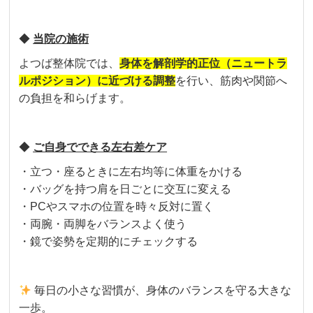
◆
当院の施術
よつば整体院では、
身体を解剖学的正位（ニュートラ
ルポジション）に近づける調整
を行い、筋肉や関節へ
の負担を和らげます。
◆
ご自身でできる左右差ケア
・立つ・座るときに左右均等に体重をかける
・バッグを持つ肩を日ごとに交互に変える
・PCやスマホの位置を時々反対に置く
・両腕・両脚をバランスよく使う
・鏡で姿勢を定期的にチェックする
毎日の小さな習慣が、身体のバランスを守る大きな
一歩。