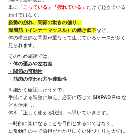
単に
「こっている」「疲れている」
だけで起きている
わけではなく、
姿勢の崩れ、関節の動きの偏り、
深層筋（インナーマッスル）の働き低下
など、
体の構造的な問題が重なって生じているケースが多く
見られます。
そのため施術では、
・体の歪みや左右差
・関節の可動性
・筋肉の使われ方や連動性
を細かく確認したうえで、
手技による調整に加え、必要に応じて
SIXPAD Pro
な
ども活用し、
体を「正しく使える状態」へ導いていきます。
一時的に楽になることを目的とするのではなく、
日常動作の中で負担がかかりにくい体づくりを大切に