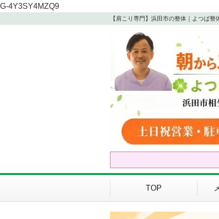
G-4Y3SY4MZQ9
【肩こり専門】浜田市の整体｜よつば整
TOP