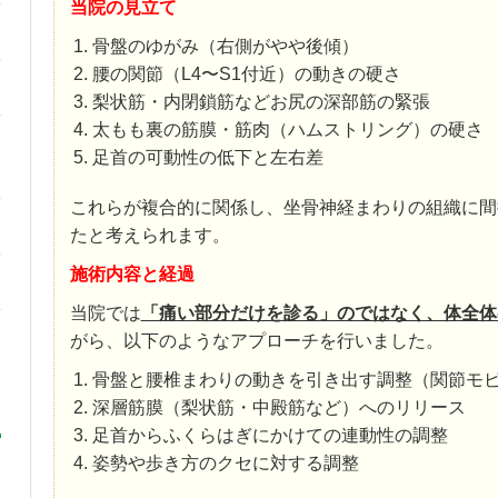
当院の見立て
骨盤のゆがみ（右側がやや後傾）
腰の関節（L4〜S1付近）の動きの硬さ
梨状筋・内閉鎖筋などお尻の深部筋の緊張
太もも裏の筋膜・筋肉（ハムストリング）の硬さ
足首の可動性の低下と左右差
これらが複合的に関係し、坐骨神経まわりの組織に間
たと考えられます。
施術内容と経過
当院では
「痛い部分だけを診る」のではなく、体全体
がら、以下のようなアプローチを行いました。
骨盤と腰椎まわりの動きを引き出す調整（関節モ
深層筋膜（梨状筋・中殿筋など）へのリリース
足首からふくらはぎにかけての連動性の調整
姿勢や歩き方のクセに対する調整