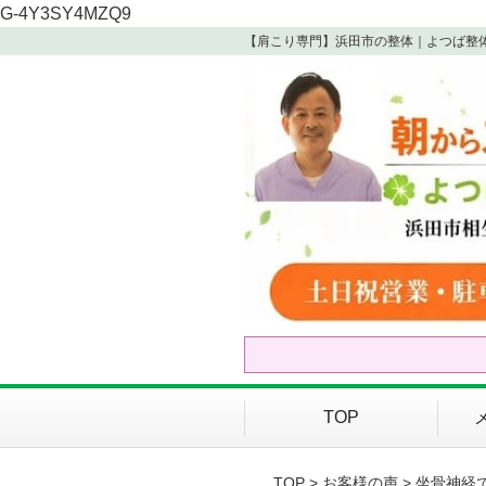
G-4Y3SY4MZQ9
【肩こり専門】浜田市の整体｜よつば整
TOP
TOP
>
お客様の声
> 坐骨神経