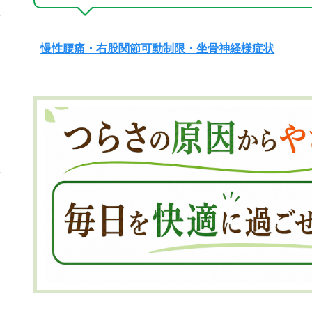
慢性腰痛・右股関節可動制限・坐骨神経様症状