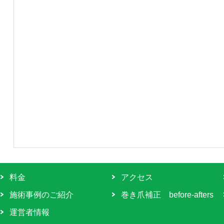
料金
アクセス
施術事例のご紹介
巻き爪補正 before-afters
運営者情報