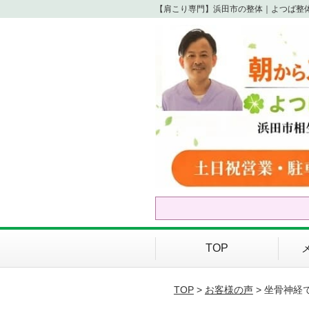
【肩こり専門】浜田市の整体｜よつば整
TOP
TOP
>
お客様の声
> 坐骨神経