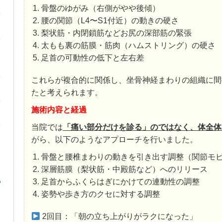
骨盤のゆがみ（右側がやや後傾）
腰の関節（L4〜S1付近）の動きの硬さ
梨状筋・内閉鎖筋などお尻の深部筋の緊張
太もも裏の筋膜・筋肉（ハムストリング）の硬さ
足首の可動性の低下と左右差
これらが複合的に関係し、坐骨神経まわりの組織に間
たと考えられます。
施術内容と経過
当院では
「痛い部分だけを診る」のではなく、体全体
がら、以下のようなアプローチを行いました。
骨盤と腰椎まわりの動きを引き出す調整（関節モ
深層筋膜（梨状筋・中殿筋など）へのリリース
足首からふくらはぎにかけての連動性の調整
姿勢や歩き方のクセに対する調整
2回目：「朝の立ち上がりがラクになった」